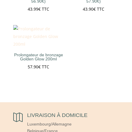
56.90€)
57.90€)
43.99
€
TTC
43.90
€
TTC
Prolongateur de bronzage
Golden Glow 200ml
57.90
€
TTC
LIVRAISON À DOMICILE

Luxembourg/Allemagne
Belgique/France