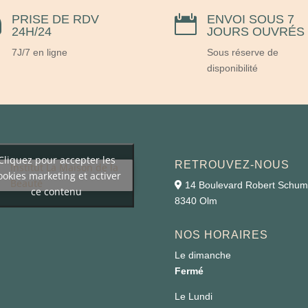
PRISE DE RDV
ENVOI SOUS 7


24H/24
JOURS OUVRÉS
7J/7 en ligne
Sous réserve de
disponibilité
Cliquez pour accepter les
RETROUVEZ-NOUS
Institut La Maison de la
ookies marketing et activer
Beauté
14 Boulevard Robert Schu
ce contenu
8340 Olm
NOS HORAIRES
Le dimanche
Fermé
Le Lundi