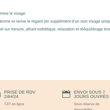
lumine le visage
ionne et ravive le regard (en supplément d’un soin visage uni
l sur mesure, alliant esthétique, relaxation et rééquilibrage én
PRISE DE RDV
ENVOI SOUS 7


24H/24
JOURS OUVRÉS
7J/7 en ligne
Sous réserve de
disponibilité