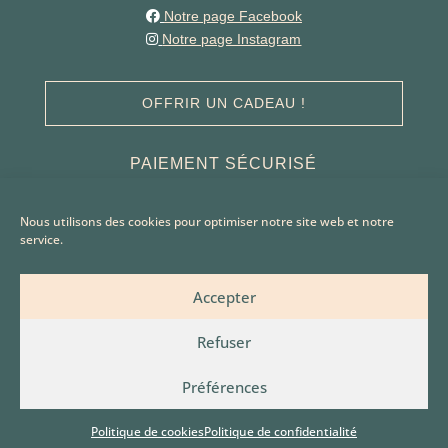
Notre page Facebook
Notre page Instagram
OFFRIR UN CADEAU !
PAIEMENT SÉCURISÉ
Nous utilisons des cookies pour optimiser notre site web et notre
service.
Accepter
Refuser
Préférences
Maison de la Beauté –
2026 – All rights reserved – Sitemap –
Mentions
légales
–
Politique de confidentialité
–
Politique de cookies (UE)
–
Conditions
Politique de cookies
Politique de confidentialité
générales de vente
– Design by
Inside-vision