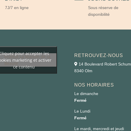
7J/7 en ligne
Sous réserve de
disponibilité
Cliquez pour accepter les
RETROUVEZ-NOUS
Institut La Maison de la
ookies marketing et activer
Beauté
14 Boulevard Robert Schu
ce contenu
8340 Olm
NOS HORAIRES
Le dimanche
Fermé
Le Lundi
Fermé
Le mardi, mercredi et jeudi