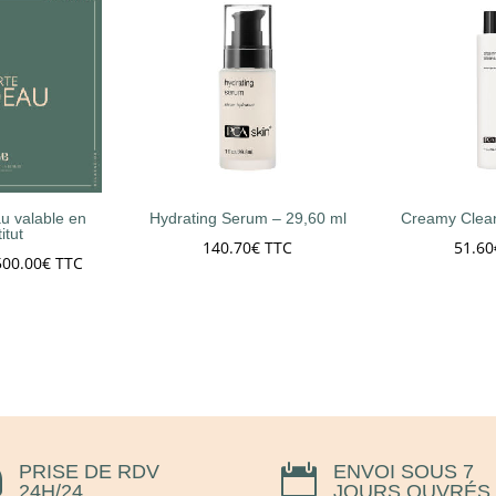
u valable en
Hydrating Serum – 29,60 ml
Creamy Clean
titut
140.70
€
TTC
51.60
Plage
500.00
€
TTC
de
prix :
50.00€
à
500.00€
PRISE DE RDV
ENVOI SOUS 7


24H/24
JOURS OUVRÉS