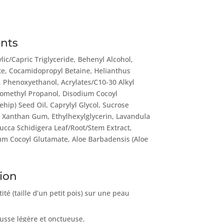
ents
lic/Capric Triglyceride, Behenyl Alcohol,
e, Cocamidopropyl Betaine, Helianthus
 Phenoxyethanol, Acrylates/C10-30 Alkyl
omethyl Propanol, Disodium Cocoyl
hip) Seed Oil, Caprylyl Glycol, Sucrose
, Xanthan Gum, Ethylhexylglycerin, Lavandula
Yucca Schidigera Leaf/Root/Stem Extract,
um Cocoyl Glutamate, Aloe Barbadensis (Aloe
tion
té (taille d’un petit pois) sur une peau
sse légère et onctueuse.