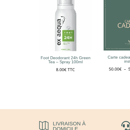
Carte cadea
Foot Deodorant 24h Green
ins
Tea – Spray 100ml
50.00
€
–
8.00
€
TTC
LIVRAISON À

DOMICILE