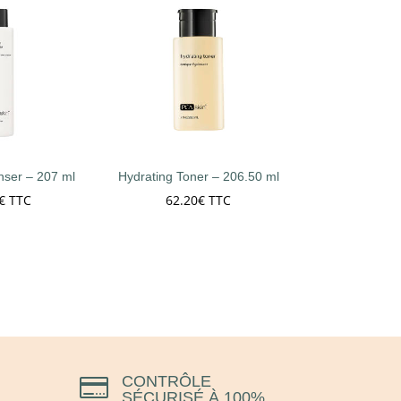
ser – 207 ml
Hydrating Toner – 206.50 ml
€
TTC
62.20
€
TTC
CONTRÔLE

SÉCURISÉ À 100%