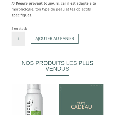
la Beauté
prévaut toujours
, car il est adapté à ta
morphologie, ton type de peau et tes objectifs
spécifiques.
5 en stock
quantité
AJOUTER AU PANIER
de
Crème
Lipo-
réductrice
NOS PRODUITS LES PLUS
200ml
VENDUS