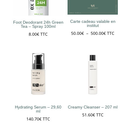
Carte cadeau valable en
Foot Deodorant 24h Green
institut
Tea – Spray 100ml
Plage
50.00
€
–
500.00
€
TTC
8.00
€
TTC
de
prix :
50.00€
à
500.00€
Hydrating Serum – 29,60
Creamy Cleanser – 207 ml
ml
51.60
€
TTC
140.70
€
TTC