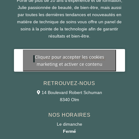
Forte de plus de 20 ans d’expérience et de formation,
Julie passionnée de beauté, de bien-être, mais aussi
par toutes les dernières tendances et nouveautés en
matière de technique de soins vous offre un panel de
soins à la pointe de la technologie afin de garantir
résultats et bien-être.
Cliquez pour accepter les cookies
Institut La Maison de la Beauté
marketing et activer ce contenu
RETROUVEZ-NOUS
14 Boulevard Robert Schuman
8340 Olm
NOS HORAIRES
Le dimanche
Fermé