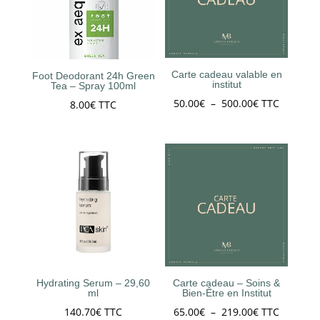
Carte cadeau valable en
Foot Deodorant 24h Green
institut
Tea – Spray 100ml
Plage
50.00
€
–
500.00
€
TTC
8.00
€
TTC
de
prix :
50.00€
à
500.00€
Hydrating Serum – 29,60
Carte cadeau – Soins &
ml
Bien-Être en Institut
Plage
140.70
€
TTC
65.00
€
–
219.00
€
TTC