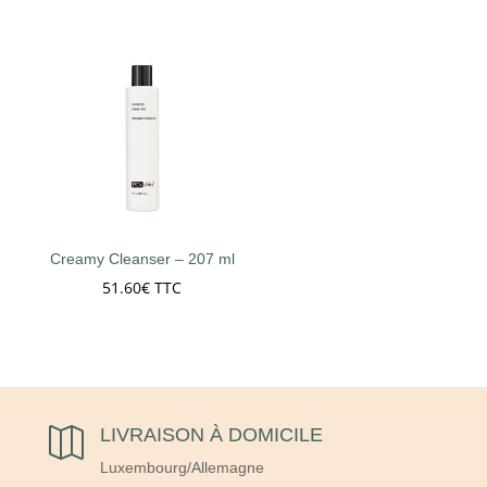
de
prix :
65.00€
à
219.00€
Creamy Cleanser – 207 ml
51.60
€
TTC
LIVRAISON À DOMICILE

Luxembourg/Allemagne