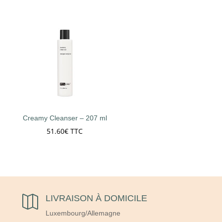
de
prix :
65.00€
à
219.00€
Creamy Cleanser – 207 ml
51.60
€
TTC
LIVRAISON À DOMICILE

Luxembourg/Allemagne