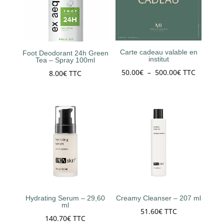
Carte cadeau valable en
Foot Deodorant 24h Green
institut
Tea – Spray 100ml
Plage
50.00
€
–
500.00
€
TTC
8.00
€
TTC
de
prix :
50.00€
à
500.00€
Hydrating Serum – 29,60
Creamy Cleanser – 207 ml
ml
51.60
€
TTC
140.70
€
TTC